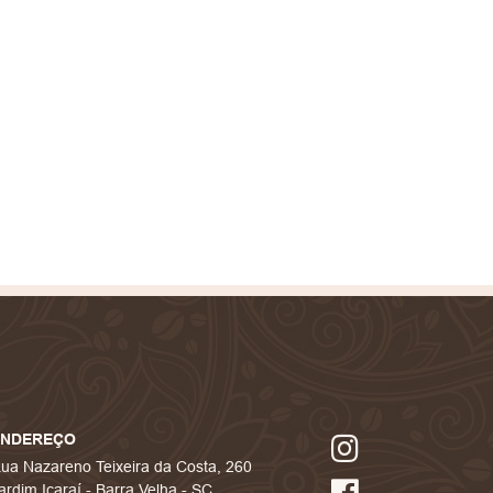
ENDEREÇO
ua Nazareno Teixeira da Costa, 260
ardim Icaraí - Barra Velha - SC