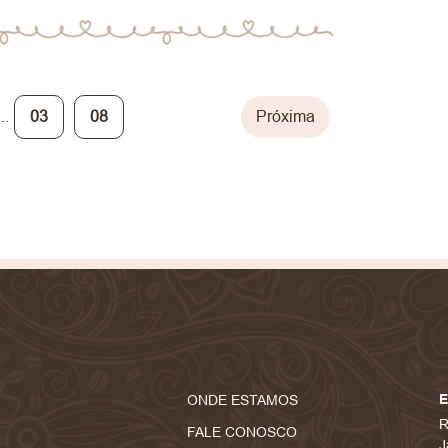
...
03
08
Próxima
ONDE ESTAMOS
R
FALE CONOSCO
J