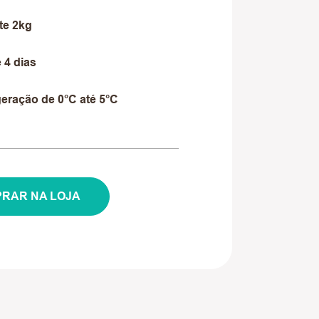
e 2kg
 4 dias
geração de 0°C até 5°C
RAR NA LOJA